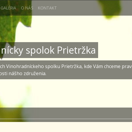
GALÉRIA
O NÁS
KONTAKT
nícky spolok Prietržka
ach Vinohradníckeho spolku Prietržka, kde Vám chceme prav
osti nášho združenia.