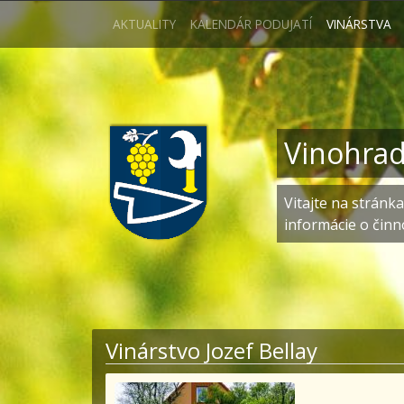
AKTUALITY
KALENDÁR PODUJATÍ
VINÁRSTVA
Vinohrad
Vitajte na stránk
informácie o činn
Vinárstvo Jozef Bellay