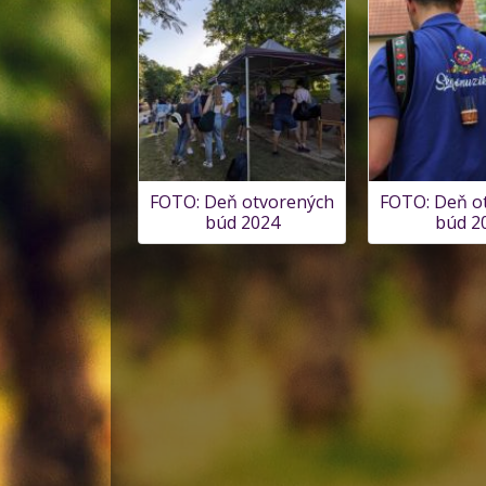
FOTO: Deň otvorených
FOTO: Deň o
búd 2024
búd 2