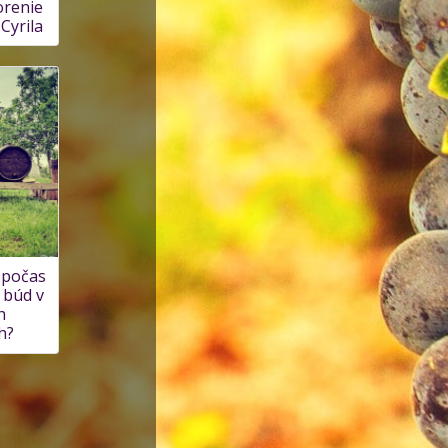
orenie
Cyrila
 počas
 búd v
h
h?