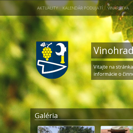
AKTUALITY
KALENDÁR PODUJATÍ
VINÁRSTVA
Vinohrad
Vitajte na stránk
informácie o činn
Galéria