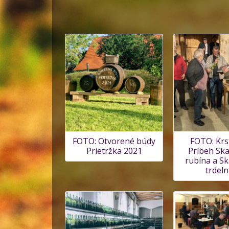
FOTO: Otvorené búdy
FOTO: Krs
Prietržka 2021
Príbeh Ska
rubína a Sk
trdeln