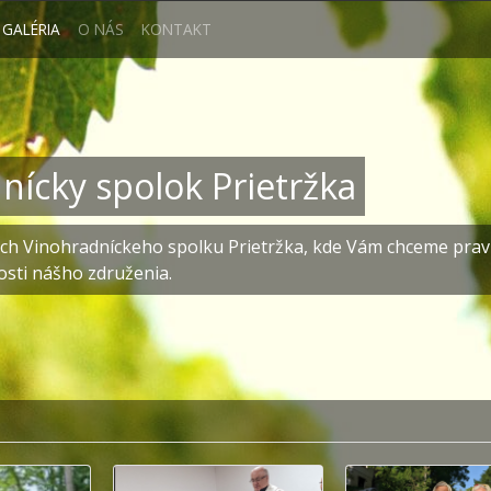
GALÉRIA
O NÁS
KONTAKT
nícky spolok Prietržka
ach Vinohradníckeho spolku Prietržka, kde Vám chceme prav
osti nášho združenia.