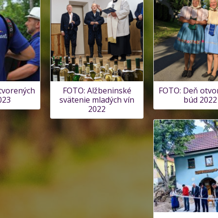
tvorených
FOTO: Alžbeninské
FOTO: Deň otvo
023
svätenie mladých vín
búd 2022
2022