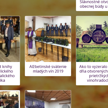
Slávnostné otv
obecnej búdy u 
t knihy
Alžbetinské svätenie
Ako to vyzeralo
lického
mladých vín 2019
dňa otvorených
alického
prietržkýc
íka
vinohradoc